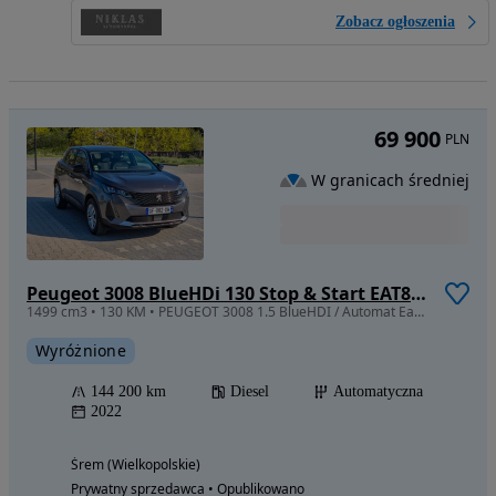
Zobacz ogłoszenia
69 900
PLN
W granicach średniej
Peugeot 3008 BlueHDi 130 Stop & Start EAT8 Active Business-Paket
1499 cm3 • 130 KM • PEUGEOT 3008 1.5 BlueHDI / Automat Eat8 / Ledy
Wyróżnione
144 200 km
Diesel
Automatyczna
2022
Śrem (Wielkopolskie)
Prywatny sprzedawca • Opublikowano