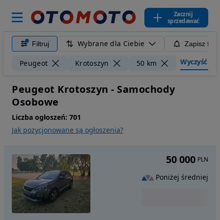
Zacznij
sprzedawać
Wybrane dla Ciebie
Filtruj
Zapisz filt
Wyczyść filt
Peugeot
Krotoszyn
50 km
Peugeot Krotoszyn - Samochody
Osobowe
Liczba ogłoszeń:
701
Jak pozycjonowane są ogłoszenia?
50 000
PLN
Poniżej średniej