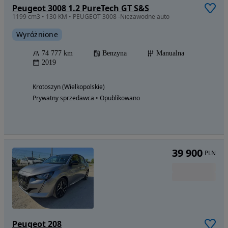
Peugeot 3008 1.2 PureTech GT S&S
1199 cm3 • 130 KM • PEUGEOT 3008 -Niezawodne auto
Wyróżnione
74 777 km
Benzyna
Manualna
2019
Krotoszyn (Wielkopolskie)
Prywatny sprzedawca • Opublikowano
39 900
PLN
Peugeot 208