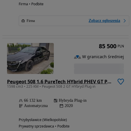
Firma • Podbite
Zobacz ogłoszenia
Firma
85 500
PLN
W granicach średniej
Peugeot 508 1.6 PureTech HYbrid PHEV GT Pack S&S EAT8
1598 cm3 • 225 KM • Peugeot 508 2 GT HYbryd Plug in
66 132 km
Hybryda Plug-in
Automatyczna
2020
Przybysławice (Wielkopolskie)
Prywatny sprzedawca • Podbite