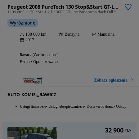
Peugeot 2008 PureTech 130 Stop&Start GT-Line Edition
1199 cm3 • 130 KM • 1.2 T 130PS GT-line Panorama dach Full !!
Wyróżnione
138 000 km
Benzyna
Manualna
2017
Rawicz (Wielkopolskie)
Firma • Opublikowano
Zobacz ogłoszenia
AUTO-KOMIS,,,RAWICZ
Usługi finansowe
Usługi ubezpieczeniowe
Dostawa do domu
Odkup
32 900
PLN