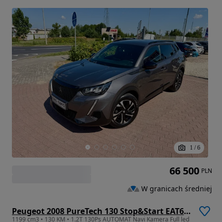
1
/
6
66 500
PLN
W granicach średniej
Peugeot 2008 PureTech 130 Stop&Start EAT6 Black Edition
1199 cm3 • 130 KM • 1.2T 130Ps AUTOMAT Navi Kamera Full led