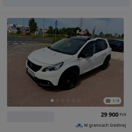
1
/
6
29 900
PLN
W granicach średniej