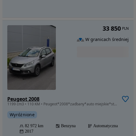
33 850
PLN
W granicach średniej
Peugeot 2008
1199 cm3 • 110 KM • Peugeot*2008*zadbany*auto miejskie*stan bardzo dobry*okazja*automat
Wyróżnione
82 972 km
Benzyna
Automatyczna
2017