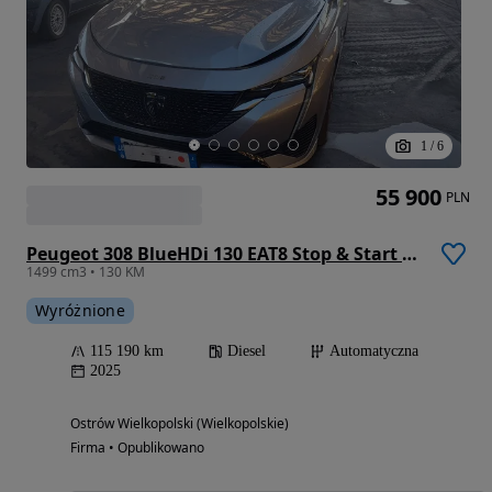
1
/
6
55 900
PLN
Peugeot 308 BlueHDi 130 EAT8 Stop & Start GT
1499 cm3 • 130 KM
Wyróżnione
115 190 km
Diesel
Automatyczna
2025
Ostrów Wielkopolski (Wielkopolskie)
Firma • Opublikowano