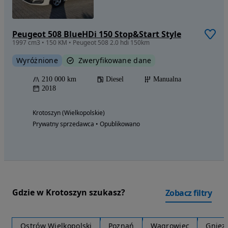
Peugeot 508 BlueHDi 150 Stop&Start Style
1997 cm3 • 150 KM • Peugeot 508 2.0 hdi 150km
Wyróżnione
Zweryfikowane dane
210 000 km
Diesel
Manualna
2018
Krotoszyn (Wielkopolskie)
Prywatny sprzedawca • Opublikowano
Gdzie w Krotoszyn szukasz?
Zobacz filtry
Ostrów Wielkopolski
Poznań
Wągrowiec
Gniez