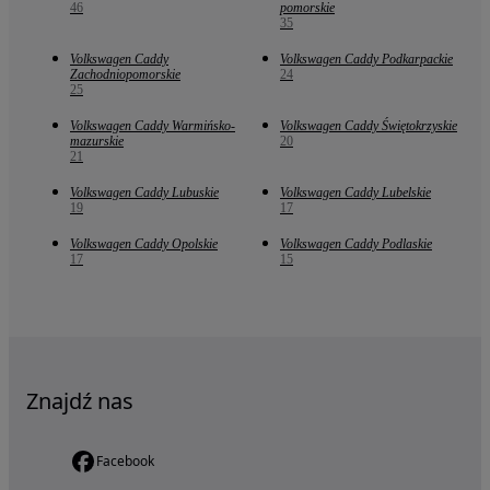
46
pomorskie
35
Volkswagen Caddy
Volkswagen Caddy Podkarpackie
Zachodniopomorskie
24
25
Volkswagen Caddy Warmińsko-
Volkswagen Caddy Świętokrzyskie
mazurskie
20
21
Volkswagen Caddy Lubuskie
Volkswagen Caddy Lubelskie
19
17
Volkswagen Caddy Opolskie
Volkswagen Caddy Podlaskie
17
15
Znajdź nas
Facebook