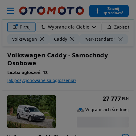
Zacznij
sprzedawać
Wybrane dla Ciebie
Filtruj
Zapisz filt
Wyc
Volkswagen
Caddy
"ver-standard"
Volkswagen Caddy - Samochody
Osobowe
Liczba ogłoszeń:
18
Jak pozycjonowane są ogłoszenia?
27 777
PLN
W granicach średniej