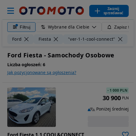
Zacznij
sprzedawać
Wybrane dla Ciebie
Filtruj
Zapisz filt
Wyc
Ford
Fiesta
"ver-1-1-cool-connect"
Ford Fiesta - Samochody Osobowe
Liczba ogłoszeń:
6
Jak pozycjonowane są ogłoszenia?
-
1 000 PLN
30 900
PLN
Poniżej średniej
Ford Fiesta 1.1 COOL&CONNECT