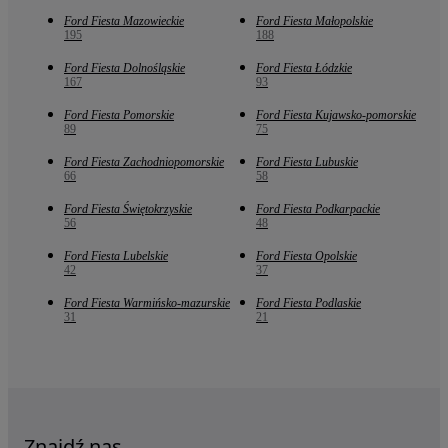
Ford Fiesta Mazowieckie
Ford Fiesta Małopolskie
195
188
Ford Fiesta Dolnośląskie
Ford Fiesta Łódzkie
167
93
Ford Fiesta Pomorskie
Ford Fiesta Kujawsko-pomorskie
89
75
Ford Fiesta Zachodniopomorskie
Ford Fiesta Lubuskie
66
58
Ford Fiesta Świętokrzyskie
Ford Fiesta Podkarpackie
56
48
Ford Fiesta Lubelskie
Ford Fiesta Opolskie
42
37
Ford Fiesta Warmińsko-mazurskie
Ford Fiesta Podlaskie
31
21
Znajdź nas