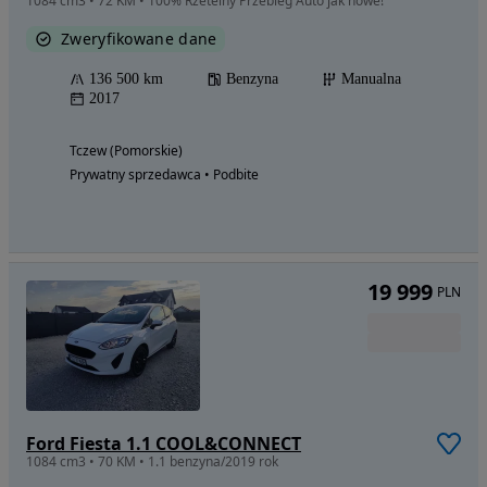
1084 cm3 • 72 KM • 100% Rzetelny Przebieg Auto jak nowe!
Zweryfikowane dane
136 500 km
Benzyna
Manualna
2017
Tczew (Pomorskie)
Prywatny sprzedawca • Podbite
19 999
PLN
Ford Fiesta 1.1 COOL&CONNECT
1084 cm3 • 70 KM • 1.1 benzyna/2019 rok