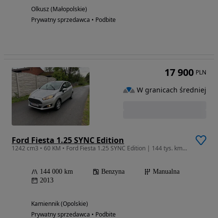
Olkusz (Małopolskie)
Prywatny sprzedawca • Podbite
17 900
PLN
W granicach średniej
Ford Fiesta 1.25 SYNC Edition
1242 cm3 • 60 KM • Ford Fiesta 1.25 SYNC Edition | 144 tys. km | LED | Tempomat | AUSTRIA
144 000 km
Benzyna
Manualna
2013
Kamiennik (Opolskie)
Prywatny sprzedawca • Podbite