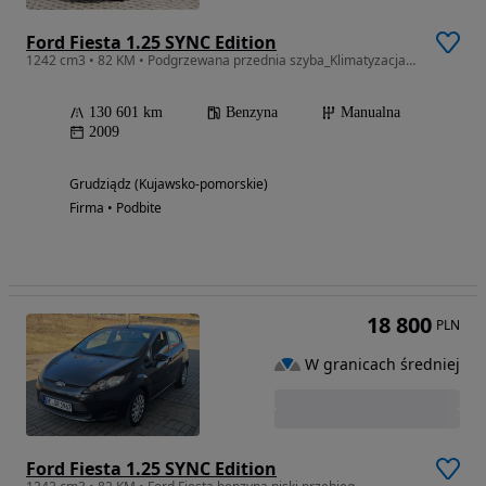
Ford Fiesta 1.25 SYNC Edition
1242 cm3 • 82 KM • Podgrzewana przednia szyba_Klimatyzacja_Radio_Alufelgi_Benzyna
130 601 km
Benzyna
Manualna
2009
Grudziądz (Kujawsko-pomorskie)
Firma • Podbite
18 800
PLN
W granicach średniej
Ford Fiesta 1.25 SYNC Edition