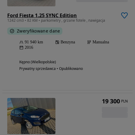
Ford Fiesta 1.25 SYNC Edition
1242 cm3 • 82 KM • parkometry , grzane fotele , nawigacja
Zweryfikowane dane
91 940 km
Benzyna
Manualna
2016
Kępno (Wielkopolskie)
Prywatny sprzedawca • Opublikowano
19 300
PLN