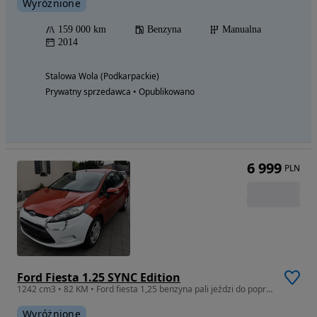
Wyróżnione
159 000 km
Benzyna
Manualna
2014
Stalowa Wola (Podkarpackie)
Prywatny sprzedawca • Opublikowano
6 999
PLN
Ford Fiesta 1.25 SYNC Edition
1242 cm3 • 82 KM • Ford fiesta 1,25 benzyna pali jeździ do poprawek lakierniczych
Wyróżnione