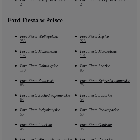
2
2
Ford Fiesta w Polsce
Ford Fiesta Wielkopolskie
Ford Fiesta Śląskie
253
228
Ford Fiesta Mazowieckie
Ford Fiesta Małopolskie
198
191
Ford Fiesta Dolnośląskie
Ford Fiesta Łódzkie
170
96
Ford Fiesta Pomorskie
Ford Fiesta Kujawsko-pomorskie
86
76
Ford Fiesta Zachodniopomorskie
Ford Fiesta Lubuskie
68
58
Ford Fiesta Świętokrzyskie
Ford Fiesta Podkarpackie
56
53
Ford Fiesta Lubelskie
Ford Fiesta Opolskie
45
36
Ford Fiesta Warmińsko-mazurskie
Ford Fiesta Podlaskie