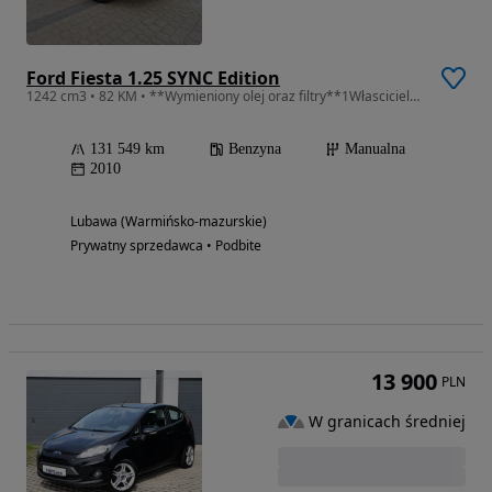
Ford Fiesta 1.25 SYNC Edition
1242 cm3 • 82 KM • **Wymieniony olej oraz filtry**1Własciciel**Nowe opony** **
131 549 km
Benzyna
Manualna
2010
Lubawa (Warmińsko-mazurskie)
Prywatny sprzedawca • Podbite
13 900
PLN
W granicach średniej