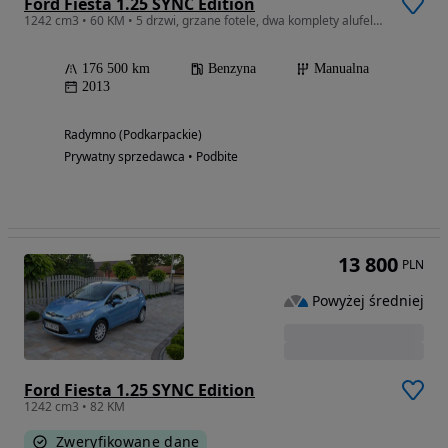
Ford Fiesta 1.25 SYNC Edition
1242 cm3 • 60 KM • 5 drzwi, grzane fotele, dwa komplety alufelg, czujniki parkowania!!
176 500 km
Benzyna
Manualna
2013
Radymno (Podkarpackie)
Prywatny sprzedawca • Podbite
13 800
PLN
Powyżej średniej
Ford Fiesta 1.25 SYNC Edition
1242 cm3 • 82 KM
Zweryfikowane dane