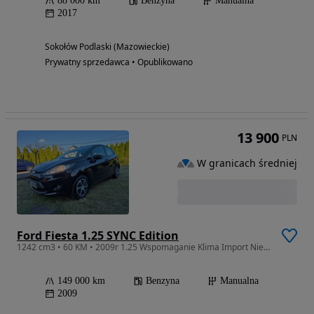
88 000 km
Benzyna
Manualna
2017
Sokołów Podlaski (Mazowieckie)
Prywatny sprzedawca • Opublikowano
13 900
PLN
W granicach średniej
Ford Fiesta 1.25 SYNC Edition
1242 cm3 • 60 KM • 2009r 1.25 Wspomaganie Klima Import Niemcy
149 000 km
Benzyna
Manualna
2009