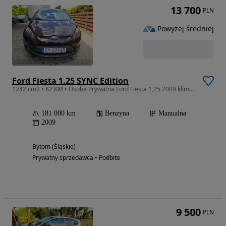
13 700
PLN
Powyżej średniej
Ford Fiesta 1.25 SYNC Edition
1242 cm3 • 82 KM • Osoba Prywatna Ford Fiesta 1,25 2009 klima bezwypadkowy serwis
181 000 km
Benzyna
Manualna
2009
Bytom (Śląskie)
Prywatny sprzedawca • Podbite
9 500
PLN