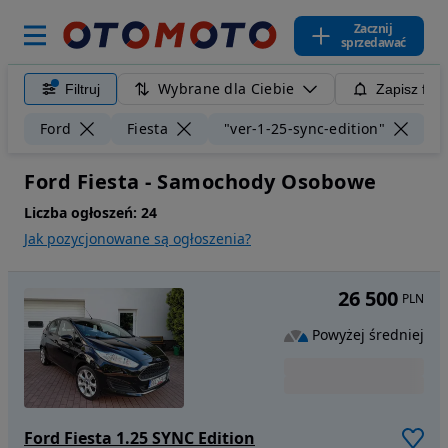
Zacznij
sprzedawać
Wybrane dla Ciebie
Filtruj
Zapisz filt
Wy
Ford
Fiesta
"ver-1-25-sync-edition"
Ford Fiesta - Samochody Osobowe
Liczba ogłoszeń:
24
Jak pozycjonowane są ogłoszenia?
26 500
PLN
Powyżej średniej
Ford Fiesta 1.25 SYNC Edition