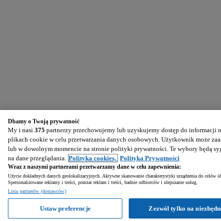
Dbamy o Twoją prywatność
My i nasi
375
partnerzy przechowujemy lub uzyskujemy dostęp do informacji na
plikach cookie w celu przetwarzania danych osobowych. Użytkownik może zaak
lub w dowolnym momencie na stronie polityki prywatności. Te wybory będą s
na dane przeglądania.
Polityka cookies,
Polityka Prywatności
Wraz z naszymi partnerami przetwarzamy dane w celu zapewnienia:
Użycie dokładnych danych geolokalizacyjnych. Aktywne skanowanie charakterystyki urządzenia do celów ide
Spersonalizowane reklamy i treści, pomiar reklam i treści, badnie odbiorców i ulepszanie usług.
Lista partnerów (dostawców)
Ustaw preferencje
Zezwól tylko na niezbędn