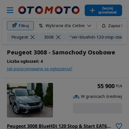
Zacznij
sprzedawać
Wybrane dla Ciebie
Filtruj
Zapisz filt
Peugeot
3008
"ver-bluehdi-120-stop-start-e
Peugeot 3008 - Samochody Osobowe
Liczba ogłoszeń:
4
Jak pozycjonowane są ogłoszenia?
55 900
PLN
W granicach średniej
Peugeot 3008 BlueHDi 120 Stop & Start EAT6 Active