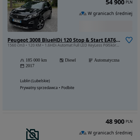
54 900
PLN
W granicach średniej
Peugeot 3008 BlueHDi 120 Stop & Start EAT6 Allure
1560 cm3 • 120 KM • 1.6HDi Automat Full LED KeyLess PółSkóra Kamera Cofania Grip Control
185 000 km
Diesel
Automatyczna
2017
Lublin (Lubelskie)
Prywatny sprzedawca • Podbite
48 900
PLN
W granicach średniej