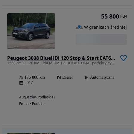
55 800
PLN
W granicach średniej
Peugeot 3008 BlueHDi 120 Stop & Start EAT6 Allure
1560 cm3 • 120 KM • PREMIUM 1.6 HDI AUTOMAT perfekcyjny! po serwisie!
175 000 km
Diesel
Automatyczna
2017
Augustów (Podlaskie)
Firma • Podbite