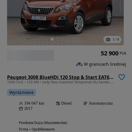
1
/
6
52 900
PLN
W granicach średniej
Peugeot 3008 BlueHDi 120 Stop & Start EAT6 Allure
1560 cm3 • 120 KM • Ledy Navi Automat Tempomat Alu Serwis Gwarancja
Wyróżnione
194 047 km
Diesel
Automatyczna
2017
Ponikiew Duża (Mazowieckie)
Firma • Opublikowano