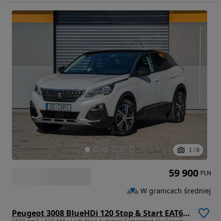
1
/
6
59 900
PLN
W granicach średniej
Peugeot 3008 BlueHDi 120 Stop & Start EAT6 Allure