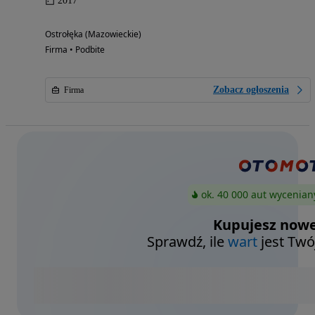
2017
Ostrołęka (Mazowieckie)
Firma • Podbite
Zobacz ogłoszenia
Firma
ok. 40 000 aut wycenian
Kupujesz nowe
Sprawdź, ile
wart
jest Twó