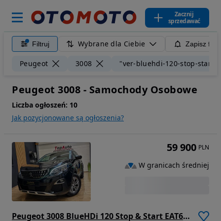
Zacznij
sprzedawać
Wybrane dla Ciebie
Filtruj
Zapisz filt
Peugeot
3008
"ver-bluehdi-120-stop-start-e
Peugeot 3008 - Samochody Osobowe
Liczba ogłoszeń:
10
Jak pozycjonowane są ogłoszenia?
59 900
PLN
W granicach średniej
Peugeot 3008 BlueHDi 120 Stop & Start EAT6 Allure