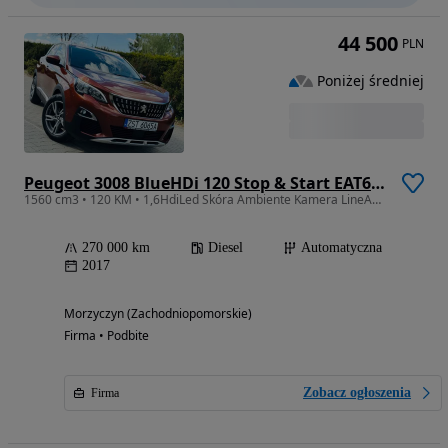
44 500
PLN
Poniżej średniej
Peugeot 3008 BlueHDi 120 Stop & Start EAT6 Allure
1560 cm3 • 120 KM • 1,6HdiLed Skóra Ambiente Kamera LineAssist Blis Alu18 Serwis Gwarancja
270 000 km
Diesel
Automatyczna
2017
Morzyczyn (Zachodniopomorskie)
Firma • Podbite
Zobacz ogłoszenia
Firma