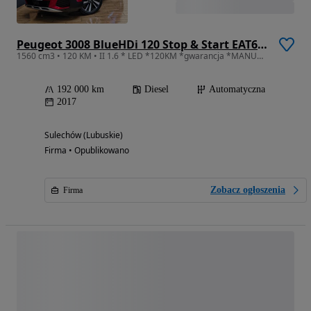
Peugeot 3008 BlueHDi 120 Stop & Start EAT6 Allure
1560 cm3 • 120 KM • II 1.6 * LED *120KM *gwarancja *MANUAL* BEZWYPADKOWY* zarejestrowany *
192 000 km
Diesel
Automatyczna
2017
Sulechów (Lubuskie)
Firma • Opublikowano
Zobacz ogłoszenia
Firma