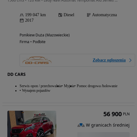
1560 cm3 • 120 KM • Ledy Navi Automat Tempomat Alu Serwis Gwarancja
199 047 km
Diesel
Automatyczna
2017
Ponikiew Duża (Mazowieckie)
Firma • Podbite
Zobacz ogłoszenia
DD CARS
Serwis opon / przechowalnia
Myjnia
Pomoc drogowa /holowanie
Wynajem pojazdów
56 900
PLN
W granicach średniej