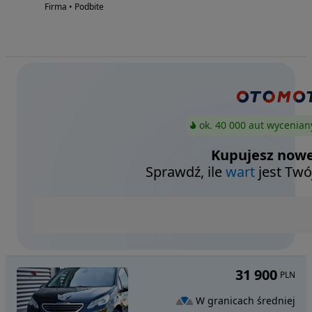
Firma • Podbite
ok. 40 000 aut wycenian
Kupujesz nowe
Sprawdź, ile
wart
jest Twó
31 900
PLN
W granicach średniej