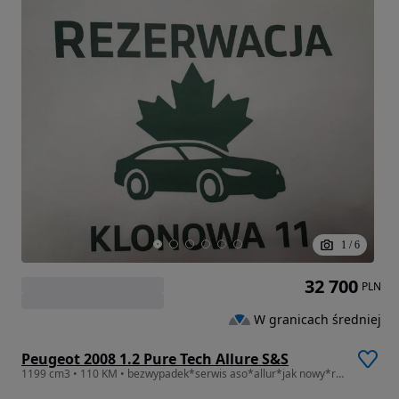
1
/
6
32 700
PLN
W granicach średniej
Peugeot 2008 1.2 Pure Tech Allure S&S
1199 cm3 • 110 KM • bezwypadek*serwis aso*allur*jak nowy*rozrząd na 60tkm wymieniony