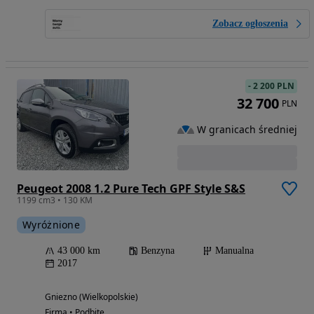
Zobacz ogłoszenia
-
2 200 PLN
32 700
PLN
W granicach średniej
Peugeot 2008 1.2 Pure Tech GPF Style S&S
1199 cm3 • 130 KM
Wyróżnione
43 000 km
Benzyna
Manualna
2017
Gniezno (Wielkopolskie)
Firma • Podbite