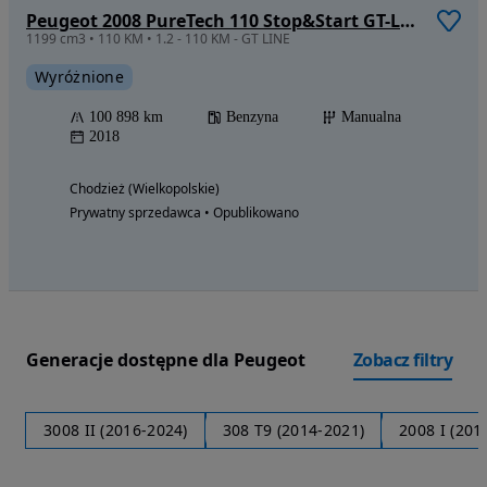
Peugeot 2008 PureTech 110 Stop&Start GT-Line Edition
1199 cm3 • 110 KM • 1.2 - 110 KM - GT LINE
Wyróżnione
100 898 km
Benzyna
Manualna
2018
Chodzież (Wielkopolskie)
Prywatny sprzedawca • Opublikowano
Generacje dostępne dla Peugeot
Zobacz filtry
3008 II (2016-2024)
308 T9 (2014-2021)
2008 I (201