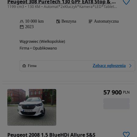
Peugeot 308 PureTech 130 GPF EAT8 Stop & Start Allure
1199 cm3 • 130 KM • Automat*2xKluczyk*Kamera*LED*Tablet*Klima*Nawi*Bluetooth*Gwarancja*
10 000 km
Benzyna
Automatyczna
2023
Wągrowiec (Wielkopolskie)
Firma • Opublikowano
Zobacz ogłoszenia
Firma
57 900
PLN
Peugeot 2008 1.5 BlueHDi Allure S&S