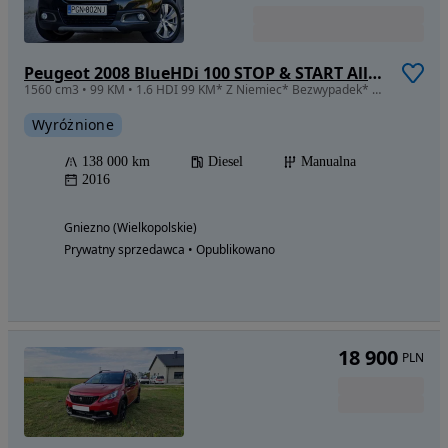
Peugeot 2008 BlueHDi 100 STOP & START Allure
1560 cm3 • 99 KM • 1.6 HDI 99 KM* Z Niemiec* Bezwypadek* Czujniki* Grzane fotele
Wyróżnione
138 000 km
Diesel
Manualna
2016
Gniezno (Wielkopolskie)
Prywatny sprzedawca • Opublikowano
18 900
PLN