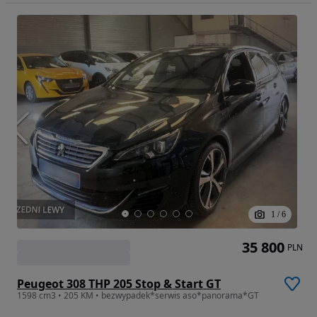
1
/
6
35 800
PLN
Peugeot 308 THP 205 Stop & Start GT
1598 cm3 • 205 KM • bezwypadek*serwis aso*panorama*GT