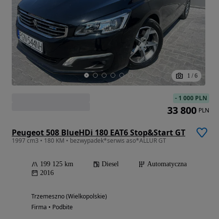
1
/
6
-
1 000 PLN
33 800
PLN
Peugeot 508 BlueHDi 180 EAT6 Stop&Start GT
1997 cm3 • 180 KM • bezwypadek*serwis aso*ALLUR GT
199 125 km
Diesel
Automatyczna
2016
Trzemeszno (Wielkopolskie)
Firma • Podbite