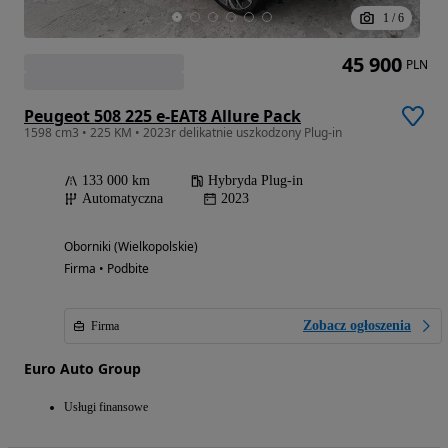
1
/
6
45 900
PLN
Peugeot 508 225 e-EAT8 Allure Pack
1598 cm3 • 225 KM • 2023r delikatnie uszkodzony Plug-in
133 000 km
Hybryda Plug-in
Automatyczna
2023
Oborniki (Wielkopolskie)
Firma • Podbite
Zobacz ogłoszenia
Firma
Euro Auto Group
Usługi finansowe