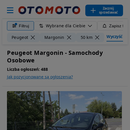
Zacznij
sprzedawać
Wybrane dla Ciebie
Filtruj
Zapisz filt
Wyczyść filt
Peugeot
Margonin
50 km
Peugeot Margonin - Samochody
Osobowe
Liczba ogłoszeń:
488
Jak pozycjonowane są ogłoszenia?