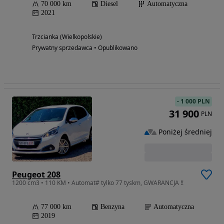
70 000 km
Diesel
Automatyczna
2021
Trzcianka (Wielkopolskie)
Prywatny sprzedawca • Opublikowano
-
1 000 PLN
31 900
PLN
Poniżej średniej
Peugeot 208
1200 cm3 • 110 KM • Automat# tylko 77 tyskm, GWARANCJA !!
77 000 km
Benzyna
Automatyczna
2019