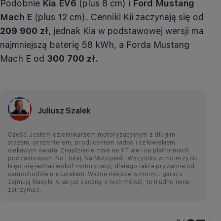
Podobnie
Kia
EV6
(plus 8 cm) i
Ford Mustang
Mach E
(plus 12 cm). Cenniki Kii zaczynają się od
209 900 zł
, jednak Kia w podstawowej wersji ma
najmniejszą baterię 58 kWh, a Forda Mustang
Mach E od
300 700 zł.
Juliusz Szalek
Cześć. Jestem dziennikarzem motoryzacyjnym z długim
stażem, prezenterem, producentem wideo i człowiekiem
ciekawym świata. Znajdziecie mnie na YT ale i na platformach
podcastowych. No i tutaj. Na Motopedii. Wszystko w moim życiu
kręci się jednak wokół motoryzacji, dlatego także prywatnie od
samochodów nie uciekam. Ważne miejsce w moim... garażu
zajmują klasyki. A jak już zacznę o nich mówić, to trudno mnie
zatrzymać.