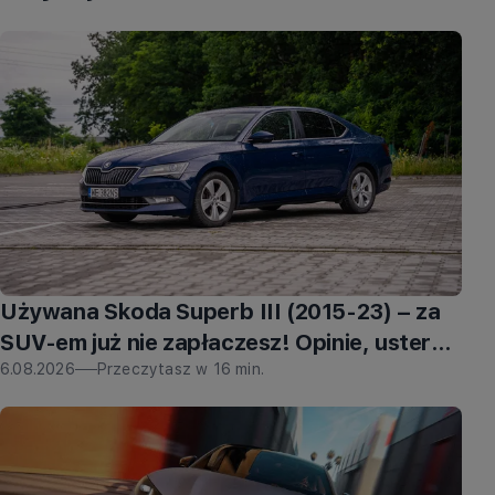
Używana Skoda Superb III (2015-23) – za
SUV-em już nie zapłaczesz! Opinie, usterki,
jaki silnik wybrać?
6.08.2026
Przeczytasz w
16
min.