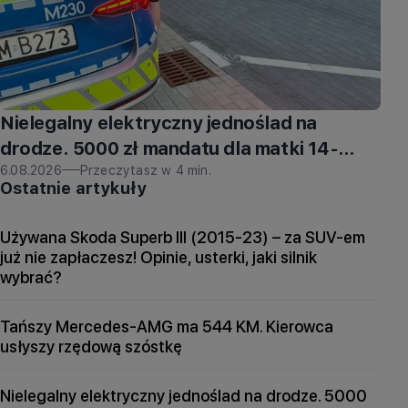
Nielegalny elektryczny jednoślad na
drodze. 5000 zł mandatu dla matki 14-
latka to nie koniec kar
6.08.2026
Przeczytasz w
4
min.
Ostatnie artykuły
Używana Skoda Superb III (2015-23) – za SUV-em
już nie zapłaczesz! Opinie, usterki, jaki silnik
wybrać?
Tańszy Mercedes-AMG ma 544 KM. Kierowca
usłyszy rzędową szóstkę
Nielegalny elektryczny jednoślad na drodze. 5000