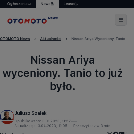
Ogłoszenia
News
Lease
OTOMOTO News
Aktualności
Nissan Ariya Wyceniony. Tanio To J
Aktualności
Nissan Ariya
wyceniony. Tanio to już
było.
Juliusz Szalek
Opublikowano:
3.01.2023, 11:57
Aktualizacja:
3.04.2023, 11:05
Przeczytasz w
3
min.