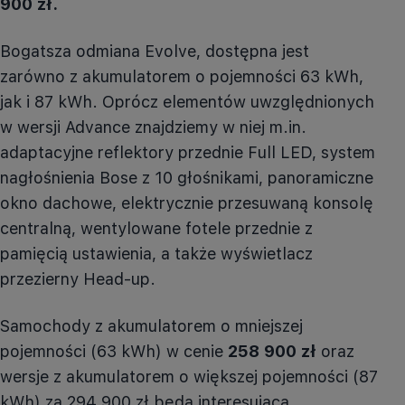
900 zł.
Bogatsza odmiana
Evolve
, dostępna jest
zarówno z akumulatorem o pojemności 63 kWh,
jak i 87 kWh. Oprócz elementów uwzględnionych
w wersji
Advance
znajdziemy w niej m.in.
adaptacyjne reflektory przednie Full LED, system
nagłośnienia Bose z 10 głośnikami, panoramiczne
okno dachowe, elektrycznie przesuwaną konsolę
centralną, wentylowane fotele przednie z
pamięcią ustawienia, a także wyświetlacz
przezierny
Head-up
.
Samochody z akumulatorem o mniejszej
pojemności (63 kWh) w cenie
258 900 zł
oraz
wersje z akumulatorem o większej pojemności (87
kWh) za 294 900 zł będą interesującą